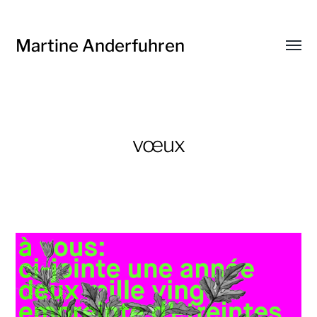
Martine Anderfuhren
Affic
le
menu
vœux